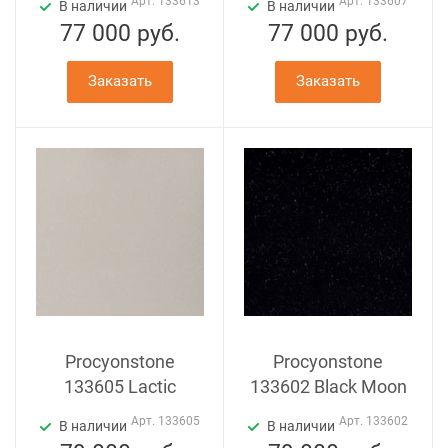
Арт.
133613
Арт.
133607
В наличии
В наличии
77 000
руб.
77 000
руб.
Заказать
Заказать
Procyonstone
Procyonstone
133605 Lactic
133602 Black Moon
Арт.
133605
Арт.
133602
В наличии
В наличии