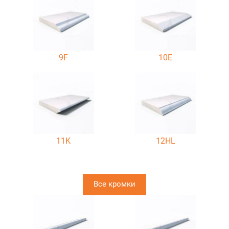
9F
10E
11K
12HL
Все кромки