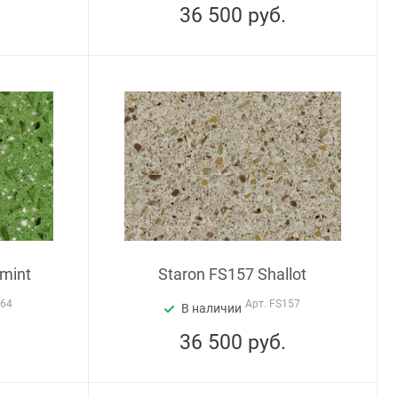
36 500
руб.
rmint
Staron FS157 Shallot
164
Арт.
FS157
В наличии
36 500
руб.