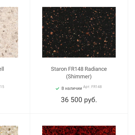
ll
Staron FR148 Radiance
(Shimmer)
115
Арт.
FR148
В наличии
36 500
руб.