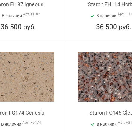
aron FI187 Igneous
Staron FH114 Hori
Арт.
FI187
Арт.
FH
В наличии
В наличии
36 500
руб.
36 500
руб.
aron FG174 Genesis
Staron FG146 Gl
Арт.
FG174
Арт.
FG
В наличии
В наличии