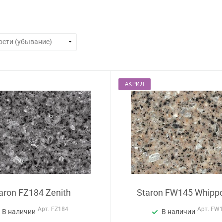
АКРИЛ
aron FZ184 Zenith
Staron FW145 Whippo
Арт.
FZ184
Арт.
FW
В наличии
В наличии