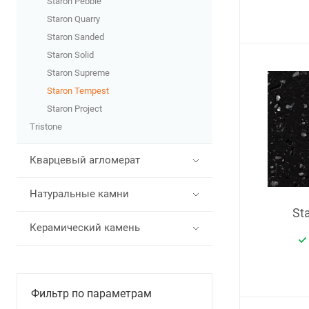
Staron Pebble
Staron Quarry
Staron Sanded
Staron Solid
Staron Supreme
Staron Tempest
Staron Рroject
Tristone
Кварцевый агломерат
Натуральные камни
St
Керамический камень
Фильтр по параметрам