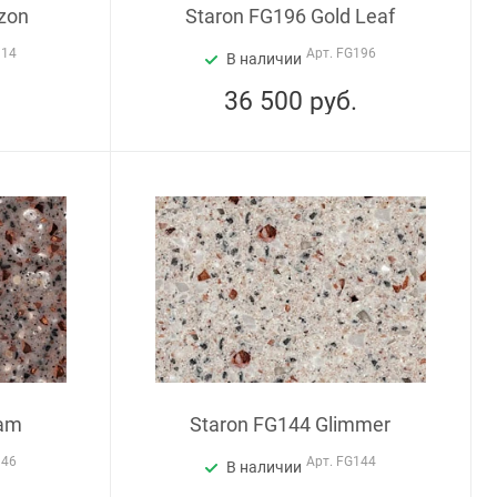
zon
Staron FG196 Gold Leaf
114
Арт.
FG196
В наличии
36 500
руб.
eam
Staron FG144 Glimmer
146
Арт.
FG144
В наличии