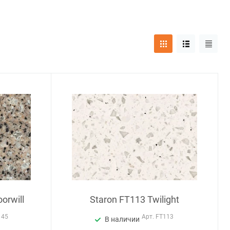
orwill
Staron FT113 Twilight
145
Арт.
FT113
В наличии