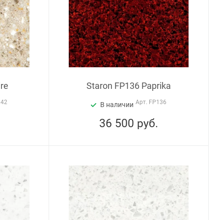
ire
Staron FP136 Paprika
142
Арт.
FP136
В наличии
36 500
руб.