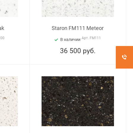
ak
Staron FM111 Meteor
100
Арт.
FM111
В наличии
36 500
руб.