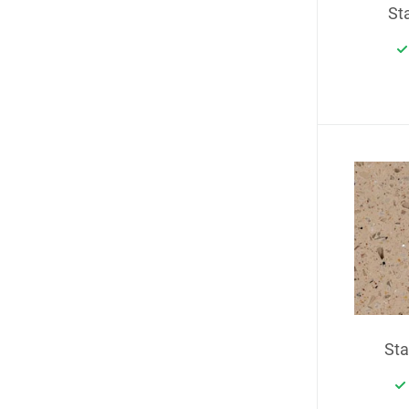
St
St