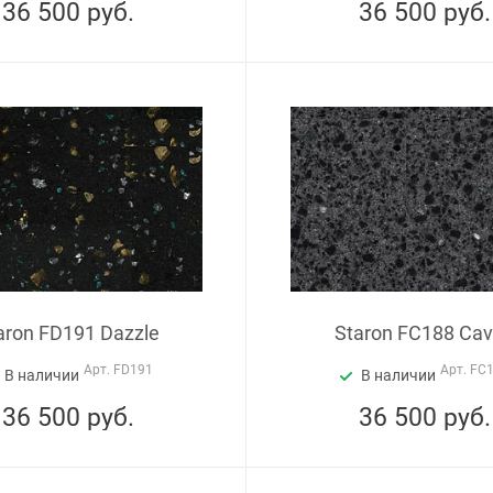
36 500
руб.
36 500
руб.
aron FD191 Dazzle
Staron FC188 Cav
Арт.
FD191
Арт.
FC
В наличии
В наличии
36 500
руб.
36 500
руб.