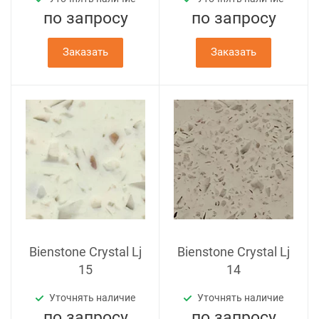
по зап
р
осу
по зап
р
осу
Заказать
Заказать
Bienstone Crystal Lj
Bienstone Crystal Lj
15
14
Уточнять наличие
Уточнять наличие
по зап
р
осу
по зап
р
осу