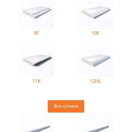
9F
10E
11K
12HL
Все кромки