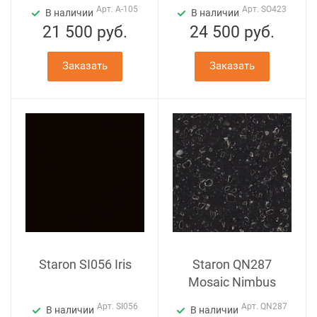
Арт.
A-105
Арт.
SO423
В наличии
В наличии
21 500
руб.
24 500
руб.
Заказать
Заказать
Staron SI056 Iris
Staron QN287
Mosaic Nimbus
Арт.
SI056
Арт.
QN287
В наличии
В наличии