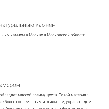
 натуральным камнем
ьным камнем в Москве и Московской области
рамором
обладает массой преимуществ. Такой материал
ие более современным и стильным, украсить дом
ца. Уникальность такого камня в богатстве его