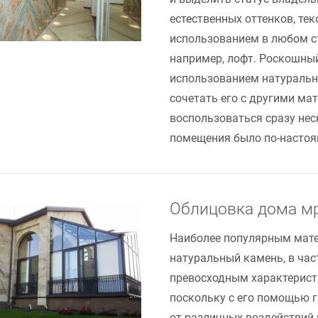
естественных оттенков, тек
использованием в любом ст
например, лофт. Роскошный
использованием натуральн
сочетать его с другими ма
воспользоваться сразу не
помещения было по-насто
Облицовка дома м
Наиболее популярным мате
натуральный камень, в час
превосходным характерист
поскольку с его помощью г
от различных воздействий 