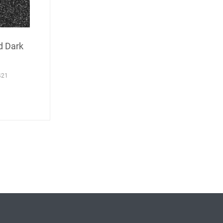
d Dark
421