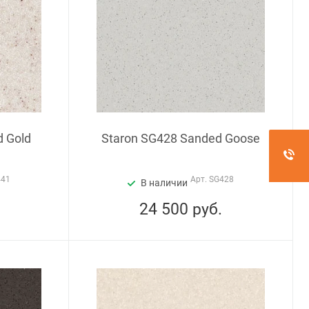
d Gold
Staron SG428 Sanded Goose
441
Арт.
SG428
В наличии
24 500
руб.