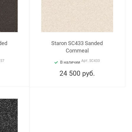
ded
Staron SC433 Sanded
Cornmeal
457
Арт.
SC433
В наличии
24 500
руб.