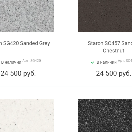
n SG420 Sanded Grey
Staron SC457 San
Chestnut
Арт.
SG420
Арт.
SC
В наличии
В наличии
24 500
руб.
24 500
руб.