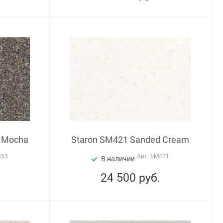
 Mocha
Staron SM421 Sanded Cream
453
Арт.
SM421
В наличии
24 500
руб.