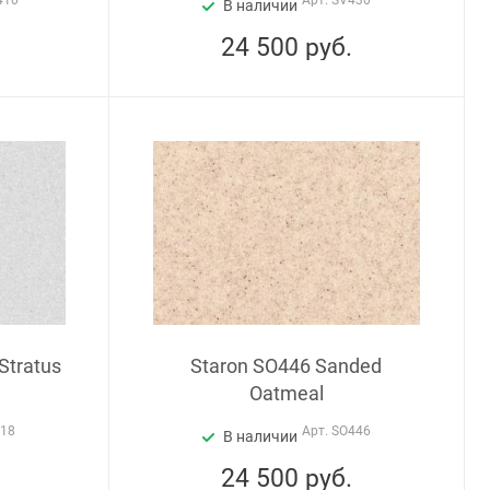
410
Арт.
SV430
В наличии
24 500
руб.
Stratus
Staron SO446 Sanded
Oatmeal
418
Арт.
SO446
В наличии
24 500
руб.