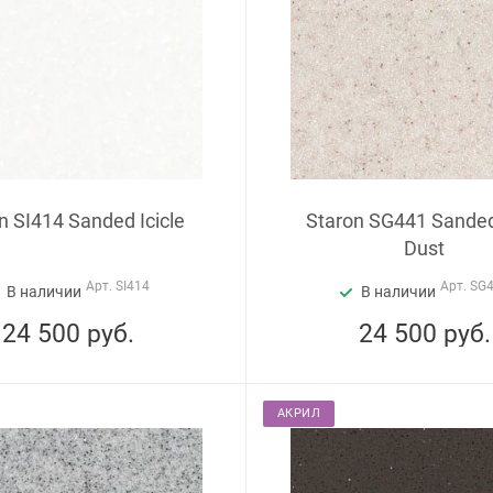
n SI414 Sanded Icicle
Staron SG441 Sande
Dust
Арт.
SI414
Арт.
SG
В наличии
В наличии
24 500
руб.
24 500
руб.
АКРИЛ