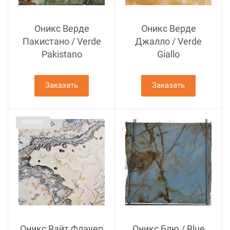
Оникс Верде
Оникс Верде
Пакистано / Verde
Джалло / Verde
Pakistano
Giallo
Заказать
Заказать
ОНИКС
Оникс Вайт Флауер
Оникс Блю / Blue