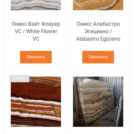
Оникс Вайт Флауер
Оникс Алабастро
VC / White Flower
Эгициано /
VС
Alabastro Egiziano
Заказать
Заказать
ОНИКС