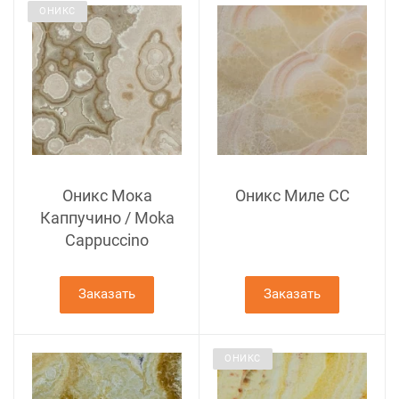
ОНИКС
Оникс Мока
Оникс Миле CC
Каппучино / Moka
Cappuccino
Заказать
Заказать
ОНИКС