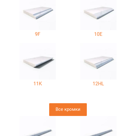
9F
10E
11K
12HL
Все кромки