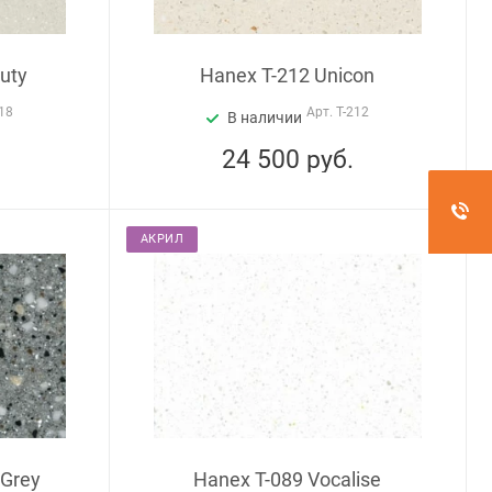
uty
Hanex T-212 Unicon
18
Арт.
T-212
В наличии
24 500
руб.
АКРИЛ
 Grey
Hanex T-089 Vocalise