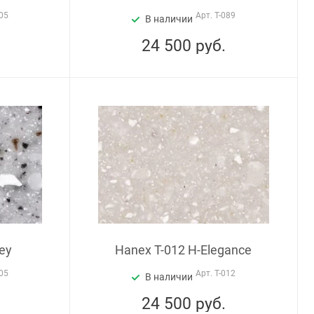
05
Арт.
T-089
В наличии
24 500
руб.
ey
Hanex T-012 H-Elegance
05
Арт.
T-012
В наличии
24 500
руб.