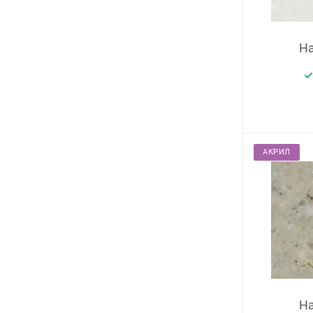
Ha
АКРИЛ
Ha