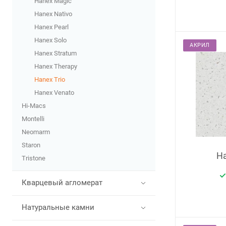
Hanex Magic
Hanex Nativo
Hanex Pearl
Hanex Solo
АКРИЛ
Hanex Stratum
Hanex Therapy
Hanex Trio
Hanex Venato
Hi-Macs
Montelli
Neomarm
Staron
Ha
Tristone
Кварцевый агломерат
Натуральные камни