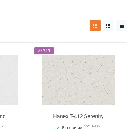
АКРИЛ
and
Hanex T-412 Serenity
07
Арт.
T-412
В наличии