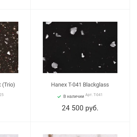
(Trio)
Hanex T-041 Blackglass
25
Арт.
T-041
В наличии
24 500
руб.