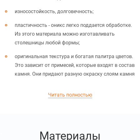
износостойкость, долговечность;
пластичность - оникс легко поддается обработке.
Из этого материала можно изготавливать
столешницы любой формы;
оригинальная текстура и богатая палитра цветов.
Это зависит от примесей, которые входят в состав
камня. Они придают разную окраску слоям камня
— от янтарного до зеленого в разных оттенках;
стойкость к воздействию как высоких, так и
низких температур, а также к их перепаду.
Использовать ониксовую столешницу можно не
только на кухне, но и в ванной, бане;
Материалы
светопрозрачность. При правильной подсветке