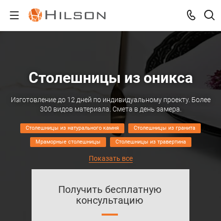
Столешницы из оникса
Изготовление до 12 дней по индивидуальному проекту. Более
300 видов материала. Смета в день замера.
Столешницы из натурального камня
Столешницы из гранита
Мраморные столешницы
Столешницы из травертина
Столешница для ванной из акрила
Фартуки из искусственного камня
Столешницы из кварцита
Раковины из оникса
Барные стойки из камня
Фартуки из камня
Фартуки из оникса
Получить бесплатную
Столешницы из сланца
консультацию