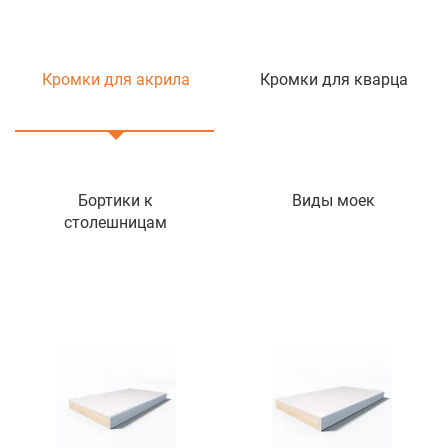
сочетаются с изделиями из других материалов —
металла, натурального дерева или другого сорта
камня.
Кромки для акрила
Кромки для кварца
Уход за ониксовыми
изделиями
Чтобы поверхность всегда сияла и сохранялась в
Бортики к
Виды моек
столешницам
идеальном состоянии, можно использовать
специальные герметики. Также они позволяют
улучшать износостойкость материала. Если
своевременно удалять с поверхности жидкость и
загрязнения, она прослужит десятки лет.
Для очистки изделий из оникса стоит
использовать только мягкие чистящие средства.
В составе не должно быть абразивных веществ —