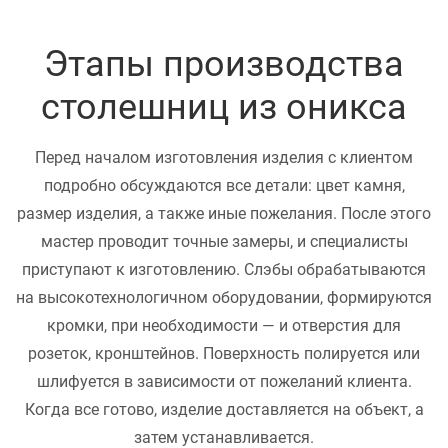
Бежевый камень считается востребованным для
ванной комнаты. Нежные оттенки и слабо
Этапы производства
выраженный рисунок позволяют реализовать разные
столешниц из оникса
идеи оформления интерьера.
Серый оникс отличается выраженным слоистым
Перед началом изготовления изделия с клиентом
рисунком. Столешницы из такого материала выглядят
подробно обсуждаются все детали: цвет камня,
благородно и отлично сочетаются с другими
размер изделия, а также иные пожелания. После этого
оттенками в интерьере. Они подходят для помещений,
мастер проводит точные замеры, и специалисты
оформленных в стиле лофт и хай-тек.
приступают к изготовлению. Слэбы обрабатываются
на высокотехнологичном оборудовании, формируются
Ониксовые столешницы
кромки, при необходимости — и отверстия для
розеток, кронштейнов. Поверхность полируется или
шлифуется в зависимости от пожеланий клиента.
Огромной популярностью пользуются изделия из
Когда все готово, изделие доставляется на объект, а
натуральных камней, особенно из оникса. Это
затем устанавливается.
минеральная порода, отличающаяся красивым видом