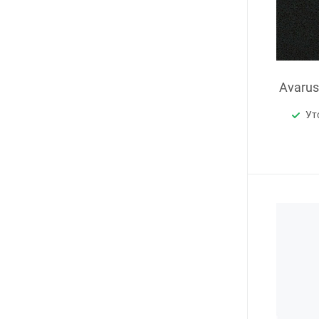
Avaru
Ут