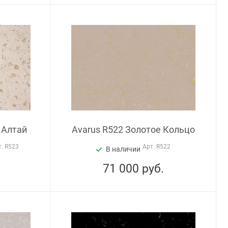
 Алтай
Avarus R522 Золотое Кольцо
т.
R523
Арт.
R522
В наличии
71 000
руб.