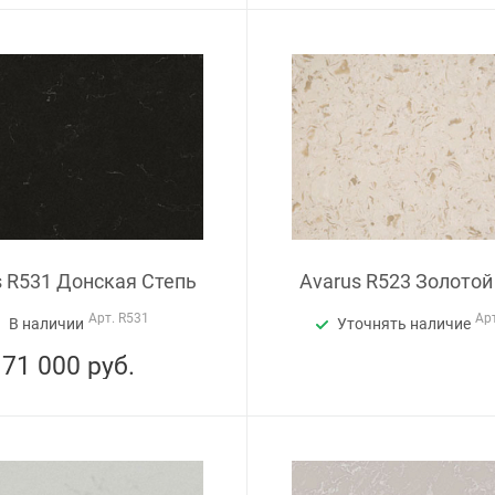
s R531 Донская Степь
Avarus R523 Золотой
Арт.
R531
Ар
В наличии
Уточнять наличие
71 000
руб.