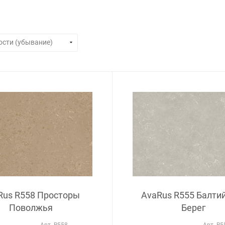
Rus R558 Просторы
AvaRus R555 Балти
Поволжья
Берег