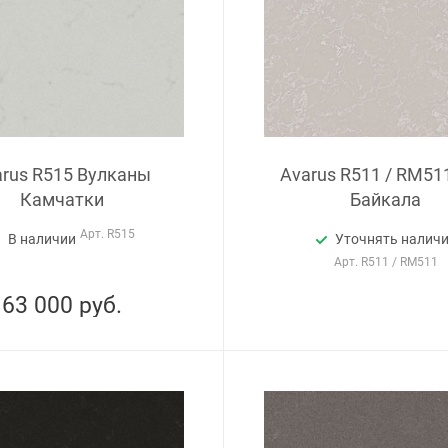
arus R515 Вулканы
Avarus R511 / RM51
Камчатки
Байкала
Арт.
R515
В наличии
Уточнять налич
Арт.
R511 / RM511
63 000
руб.