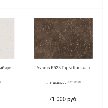
Сибири
Avarus R538 Горы Кавказа
41
Арт.
R538
В наличии
71 000
руб.