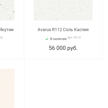
Якутии
Avarus R112 Соль Каспия
22
Арт.
R112
В наличии
56 000
руб.