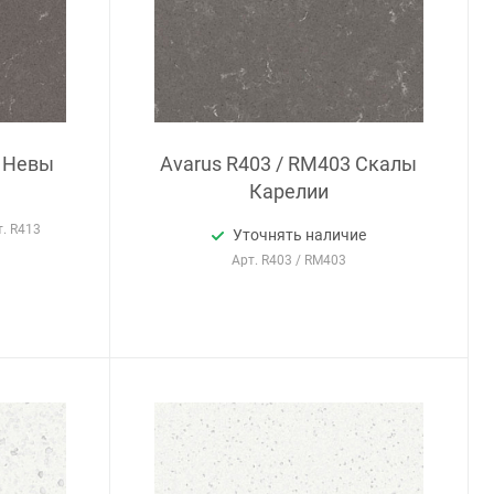
ы Невы
Avarus R403 / RM403 Скалы
Карелии
т.
R413
Уточнять наличие
Арт.
R403 / RM403