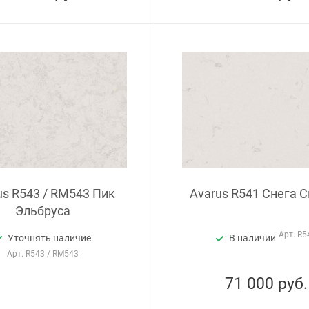
us R543 / RM543 Пик
Avarus R541 Снега 
Эльбруса
Арт.
R5
Уточнять наличие
В наличии
Арт.
R543 / RM543
71 000
руб.