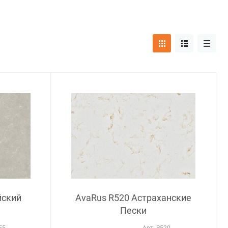
йский
AvaRus R520 Астраханские
Пески