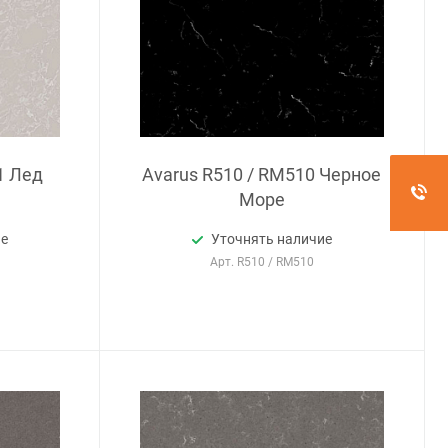
1 Лед
Avarus R510 / RM510 Черное
Море
ие
Уточнять наличие
Арт.
R510 / RM510