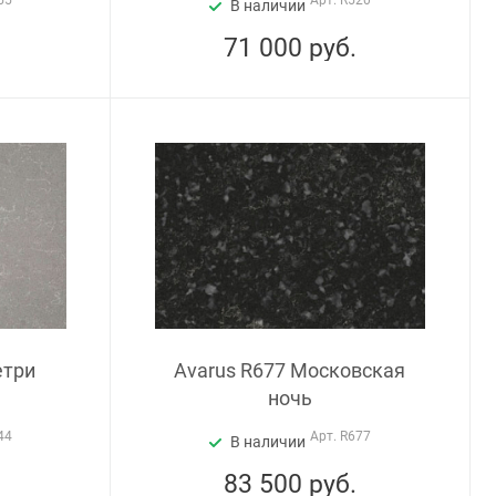
55
Арт.
R520
В наличии
71 000
руб.
етри
Avarus R677 Московская
ночь
44
Арт.
R677
В наличии
83 500
руб.