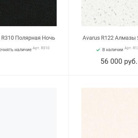
s R310 Полярная Ночь
Avarus R122 Алмазы 
Арт.
R310
Арт.
R1
очнять наличие
В наличии
56 000
руб.