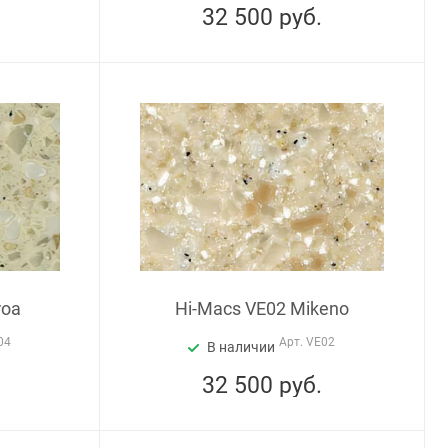
32 500
руб.
roa
Hi-Macs VE02 Mikeno
04
Арт.
VE02
В наличии
32 500
руб.