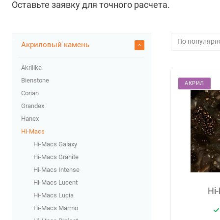
Оставьте заявку для точного расчета.
Акриловый камень
Akrilika
Bienstone
АКРИЛ
Corian
Grandex
Hanex
Hi-Macs
Hi-Macs Galaxy
Hi-Macs Granite
Hi-Macs Intense
Hi-Macs Lucent
Hi
Hi-Macs Lucia
Hi-Macs Marmo