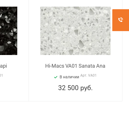
api
Hi-Macs VA01 Sanata Ana
01
Арт.
VA01
В наличии
32 500
руб.