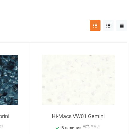
rini
Hi-Macs VW01 Gemini
21
Арт.
VW01
В наличии