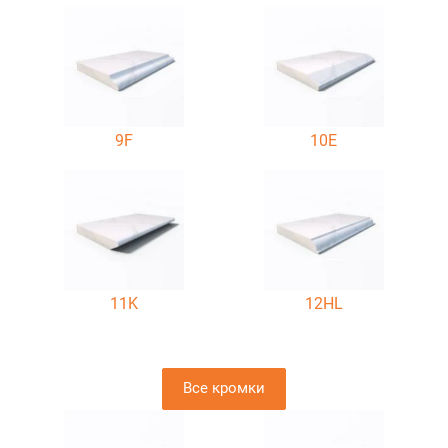
9F
10E
11K
12HL
Все кромки