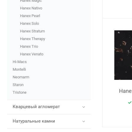
Hanex Magic
Hanex Nativo
Hanex Pearl
Hanex Solo
Hanex Stratum
Hanex Therapy
Hanex Trio
Hanex Venato
Hi-Macs
Montelli
Neomarm
Staron
Hane
Tristone
Кварцевый агломерат
Натуральные камни