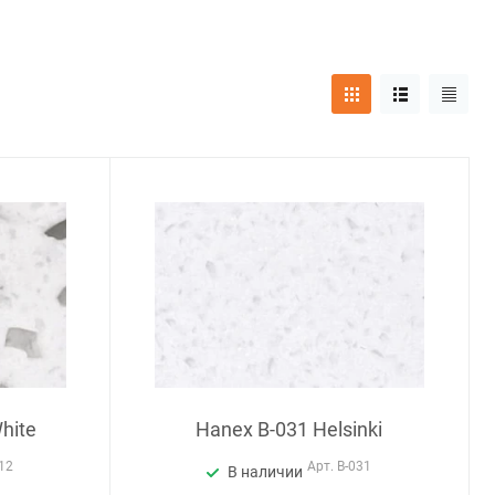
hite
Hanex B-031 Helsinki
012
Арт.
B-031
В наличии