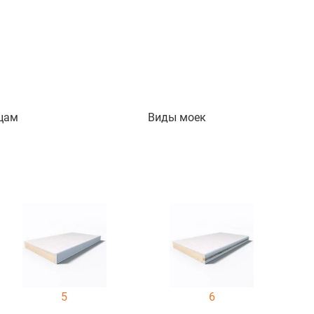
цам
Виды моек
5
6