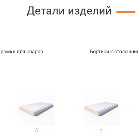
Детали изделий
Кромки для кварца
Бортики к столешни
3
4