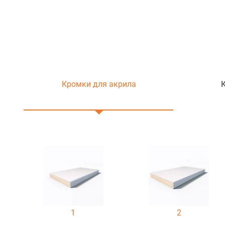
Кромки для акрила
1
2