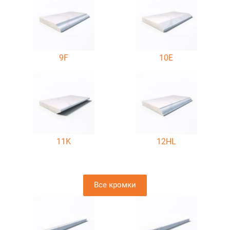
9F
10E
11K
12HL
Все кромки