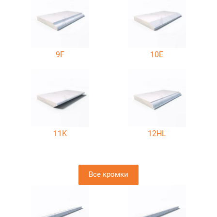
9F
10E
11K
12HL
Все кромки