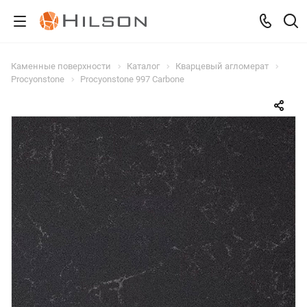
Каменные поверхности
Каталог
Кварцевый агломерат
Procyonstone
Procyonstone 997 Carbone