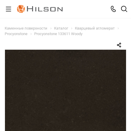
Каменные поверхности
Каталог
Кварцевый агломерат
Procyonstone
Procyonstone 133611 Woody