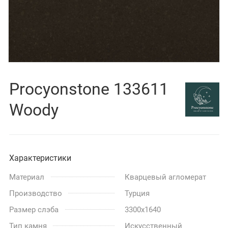
Procyonstone 133611
Woody
Характеристики
Материал
Кварцевый агломерат
Производство
Турция
Размер слэба
3300x1640
Тип камня
Искусственный