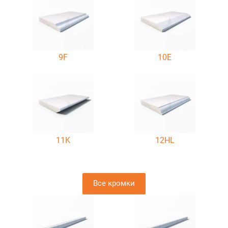
9F
10E
11K
12HL
Все кромки