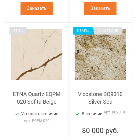
Заказать
Заказать
ETNA
КВАРЦ
VICOSTONE
ETNA Quartz EQPM
Vicostone BQ9310
020 Sofita Beige
Silver Sea
Арт.
BQ9310
Уточнять наличие
В наличии
Арт.
EQPM 020
80 000
руб.