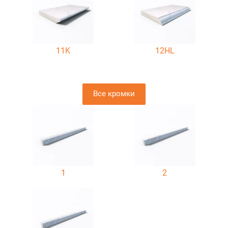
11K
12HL
Все кромки
1
2