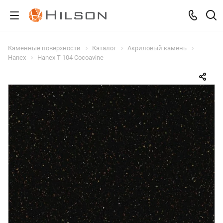
Каменные поверхности
Каталог
Акриловый камень
Hanex
Hanex T-104 Cocoavine