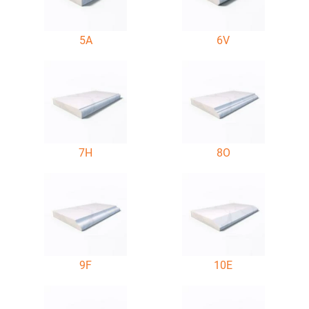
5A
6V
7H
8O
9F
10E