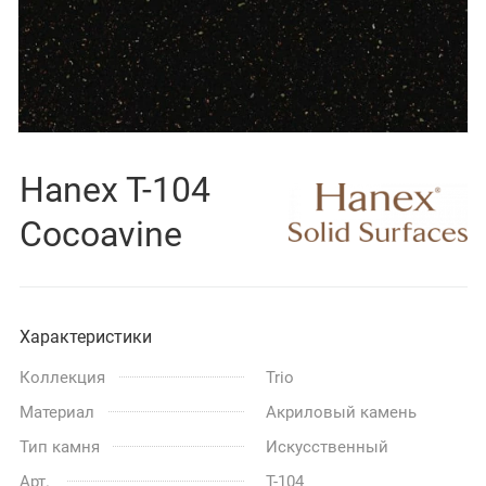
Hanex T-104
Cocoavine
Характеристики
Коллекция
Trio
Материал
Акриловый камень
Тип камня
Искусственный
Арт.
T-104