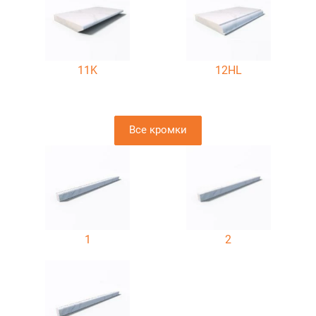
11K
12HL
Все кромки
1
2