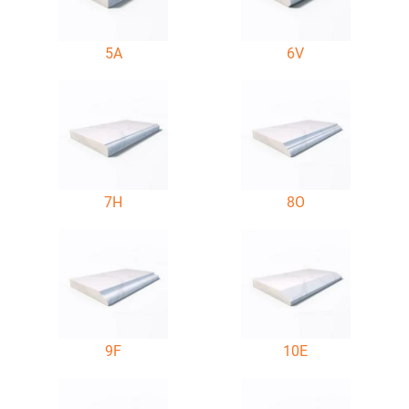
5A
6V
7H
8O
9F
10E