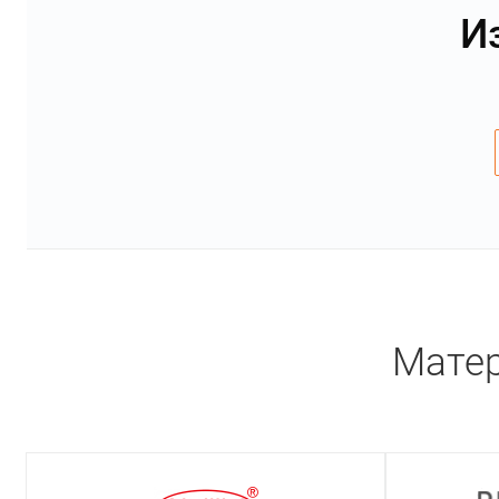
И
Матер