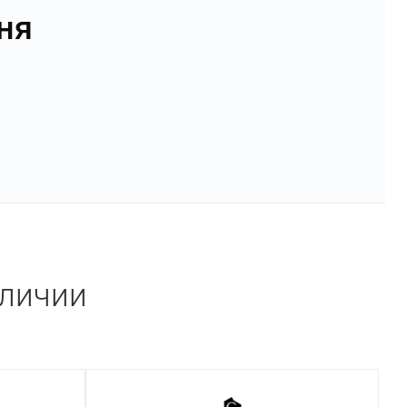
ня
аличии