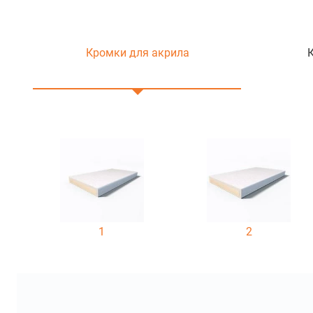
Кромки для акрила
1
2