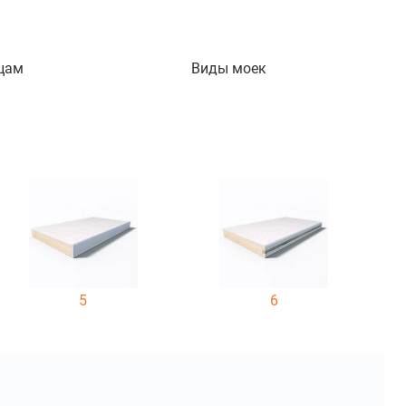
цам
Виды моек
5
6