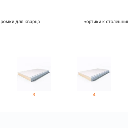
Кромки для кварца
Бортики к столешни
3
4