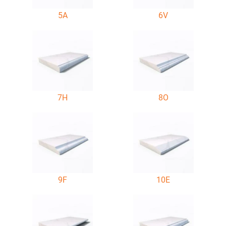
5A
6V
7H
8O
9F
10E