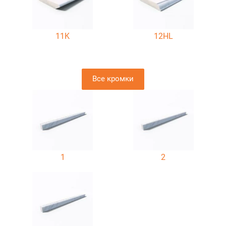
11K
12HL
Все кромки
1
2