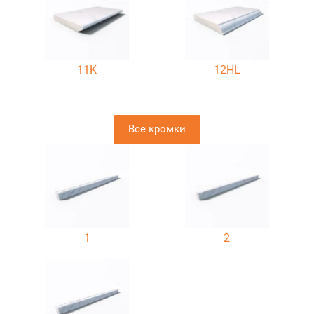
11K
12HL
Все кромки
1
2