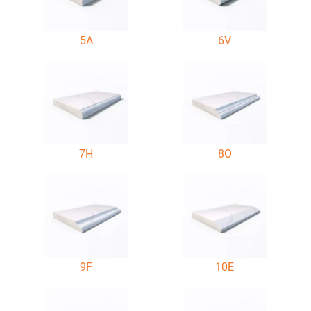
5A
6V
7H
8O
9F
10E