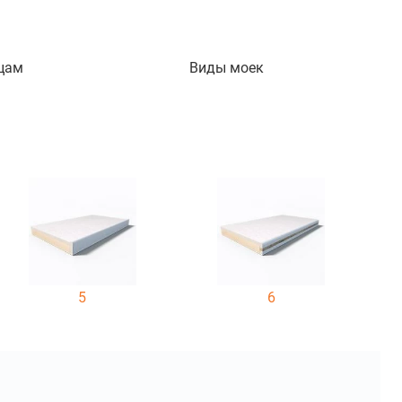
цам
Виды моек
5
6