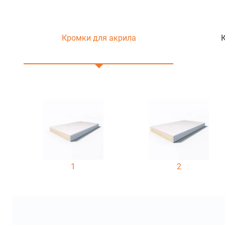
Кромки для акрила
1
2