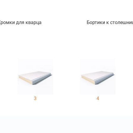
Кромки для кварца
Бортики к столешни
3
4