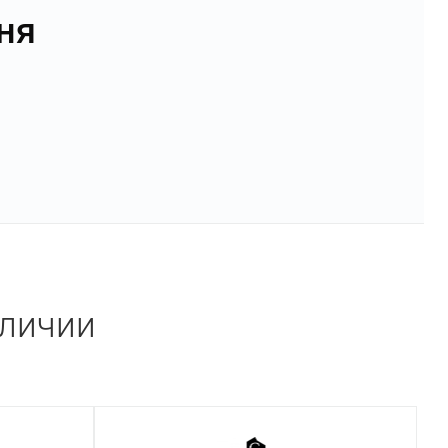
ня
аличии