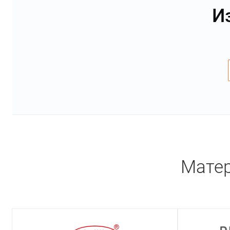
И
Матер