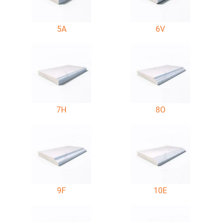
5A
6V
7H
8O
9F
10E