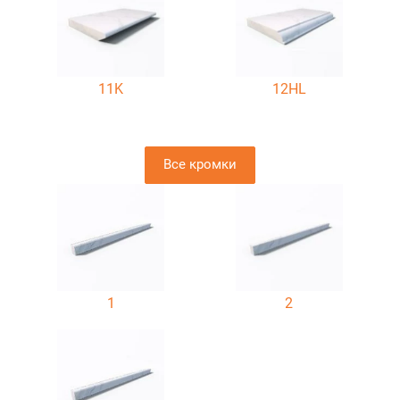
11K
12HL
Все кромки
1
2