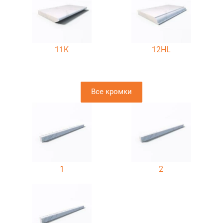
11K
12HL
Все кромки
1
2