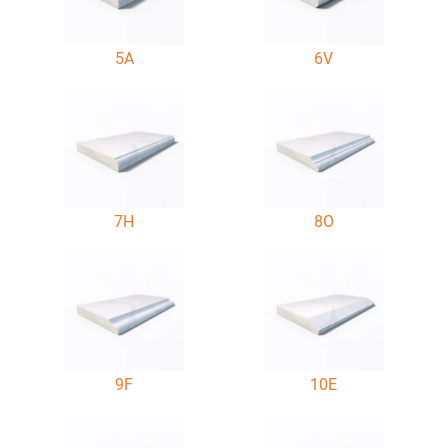
5A
6V
7H
8O
9F
10E