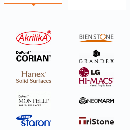
него будут воздействовать солнечные лучи, мрамор
не расколется от больших нагрузок, влага ему также
не страшна. Мраморное изделие станет ярким
элементом оформления.
Преимущество гранита — высокая прочность. По
этому параметре проигрывает он лишь алмазу.
Изделие из гранита — решение наиболее надежное. В
компании Hilson вы можете заказать изготовление
такой стойки из материалов разных цветов, которые
представлены в каталоге. Слюда, входящая в состав
гранита, придает ему своеобразный блеск, а
благодаря дополнительной обработке этого
материала можно сделать по-настоящему уникальную
стойку. Служить она будет долгие десятилетия, даже
не требуя особенного ухода, при этом не теряя своего
вида.