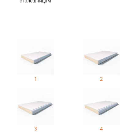
столешницам
экологичность.
Стойка позволит добавить помещению стиля,
элегантности — такая атмосфера будет сохранена на
десятки лет.
Компания Hilson изготовит по вашему проекту
изделие из разных материалов любой сложности.
Получить ответы на все интересующие вас вопросы
вы можете у наших специалистов. Также мы
1
2
предлагаем посетить наш шоурум, где представлены
образцы материалов. Вы можете заказать выезд
мастера для проведения замеров в удобное время.
Барные стойки из натурального камня
Такой предмет мебели давно считается
3
4
оригинальным и при этом практичным декоративным