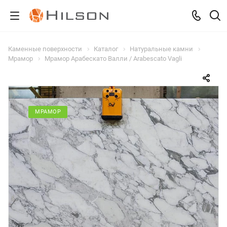
Каменные поверхности
Каталог
Натуральные камни
Мрамор
Мрамор Арабескато Валли / Arabescato Vagli
МРАМОР