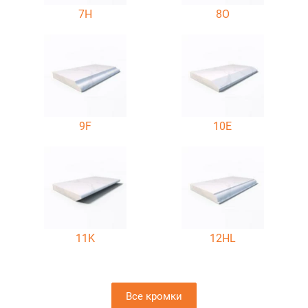
7H
8O
9F
10E
11K
12HL
Все кромки