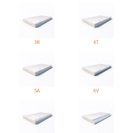
3R
4T
5A
6V