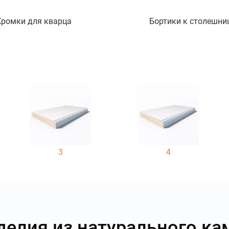
Кромки для кварца
Бортики к столешни
3
4
делия из натурального ка