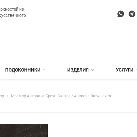
рхностей из
кусственного
ПОДОКОННИКИ
ИЗДЕЛИЯ
УСЛУГИ
ор
Мрамор Антрацит Браун Экстра / Antracite Brown extra