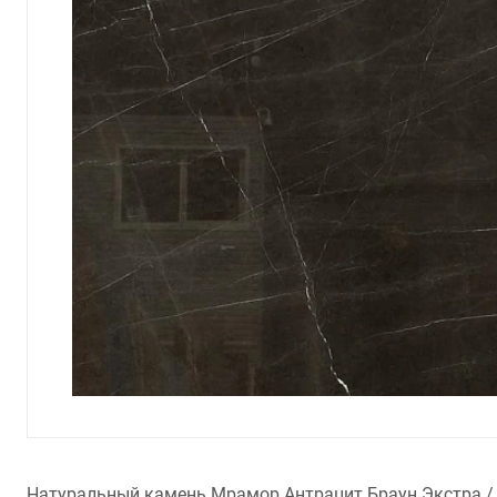
Натуральный камень Мрамор Антрацит Браун Экстра / An