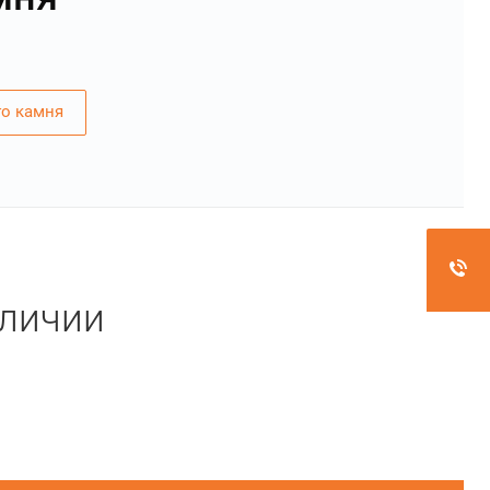
го камня
аличии