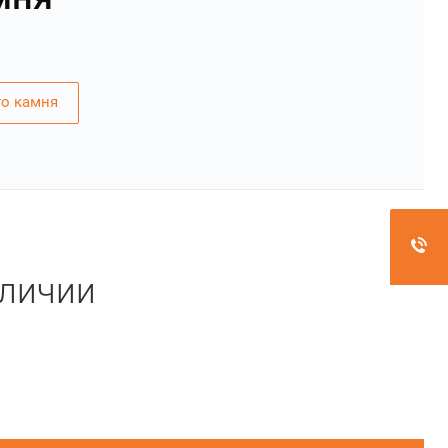
го камня
аличии