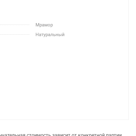
Мрамор
Натуральный
нчательная стоимость зависит от конкретной партии