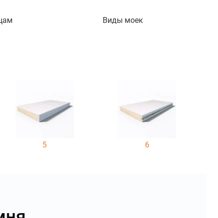
цам
Виды моек
5
6
мня