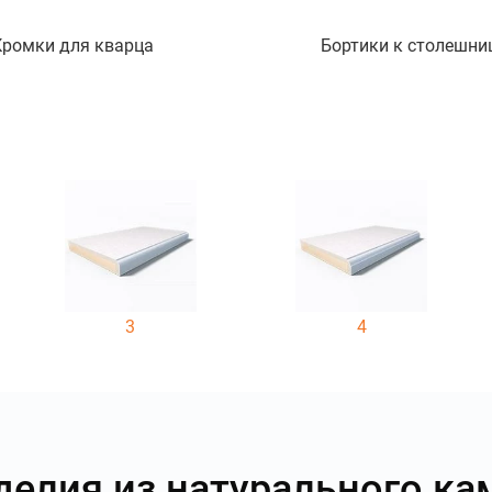
Кромки для кварца
Бортики к столешни
3
4
делия из натурального ка