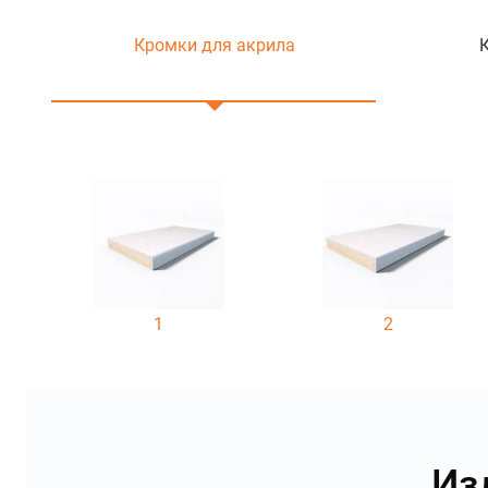
Кромки для акрила
1
2
Из