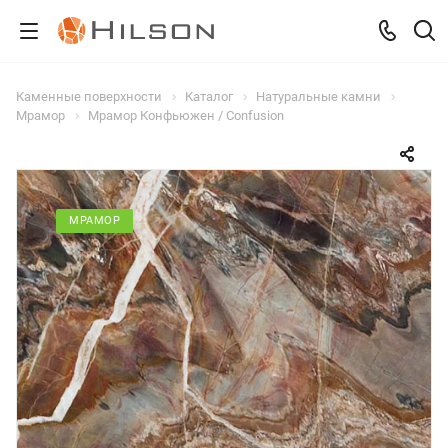
Каменные поверхности
Каталог
Натуральные камни
Мрамор
Мрамор Конфьюжен / Confusion
МРАМОР