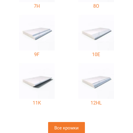
7H
8O
9F
10E
11K
12HL
Все кромки