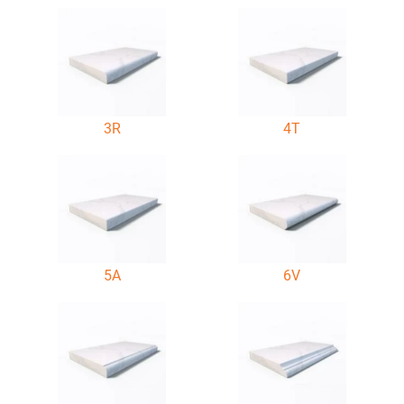
3R
4T
5A
6V