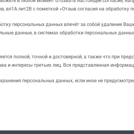
можете в любой момент отозвать настоящее согласие, нап
в, вл1А лит2В с пометкой «Отзыв согласия на обработку 
отку персональных данных влечёт за собой удаление Вашей
льные данные, в системах обработки персональных данны
яется полной, точной и достоверной, а также что при пр
ава и интересы третьих лиц. Вся представленная информа
а хранения персональных данных, если иное не предусмотр