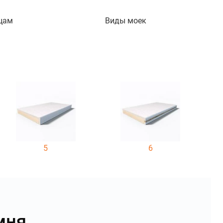
цам
Виды моек
5
6
мня