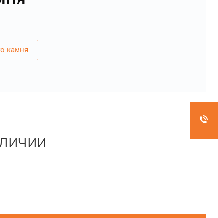
го камня
аличии