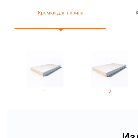
Кромки для акрила
1
2
Из