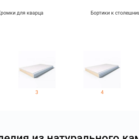
Кромки для кварца
Бортики к столешни
3
4
делия из натурального ка