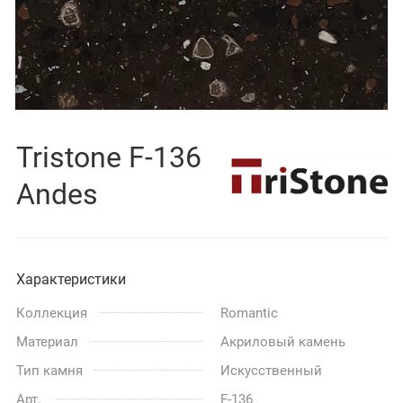
Tristone F-136
Andes
Характеристики
Коллекция
Romantic
Материал
Акриловый камень
Тип камня
Искусственный
Арт.
F-136