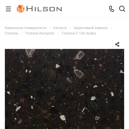
Каменные поверхности
Каталог
Акриловый камень
Tristone
Tristone Romantic
Tristone F-136 Andes