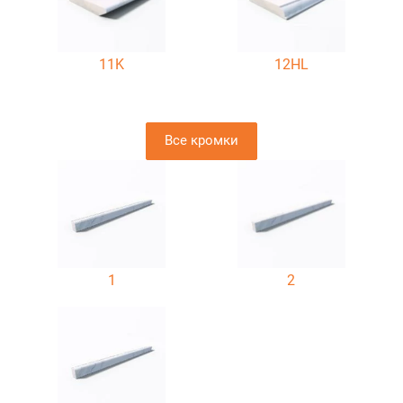
11K
12HL
Все кромки
1
2