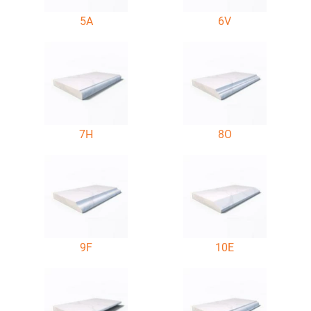
5A
6V
7H
8O
9F
10E