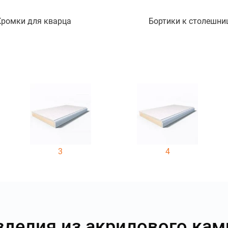
Кромки для кварца
Бортики к столешни
3
4
зделия из акрилового кам