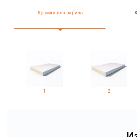
Кромки для акрила
1
2
И