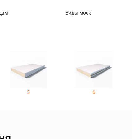
цам
Виды моек
5
6
ня