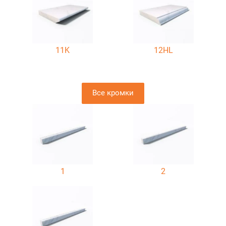
11K
12HL
Все кромки
1
2