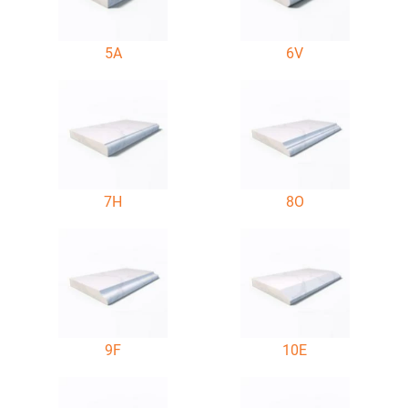
5A
6V
7H
8O
9F
10E