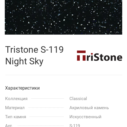
Tristone S-119
Night Sky
Характеристики
Коллекция
Classical
Материал
Акриловый камень
Тип камня
Искусственный
Арт.
S-119