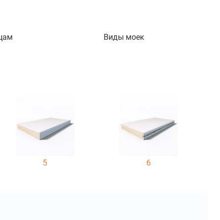
цам
Виды моек
5
6