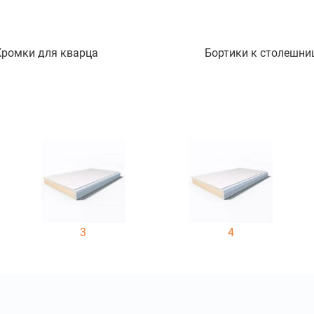
Кромки для кварца
Бортики к столешни
3
4