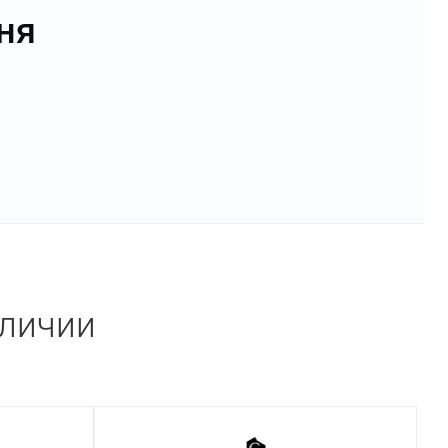
ня
аличии