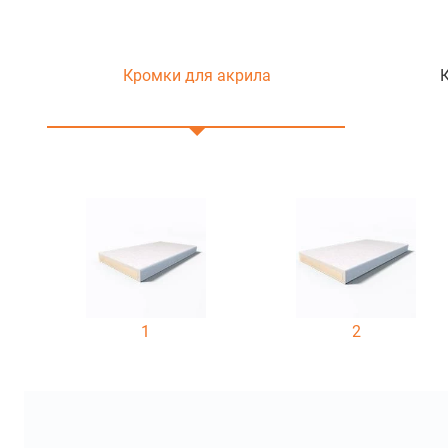
Кромки для акрила
1
2