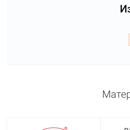
И
Матер