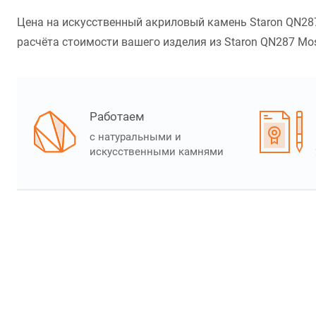
Цена на искусственный акриловый камень Staron QN287
расчёта стоимости вашего изделия из Staron QN287 Mos
Работаем
с натуральными и
искусственными камнями