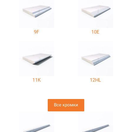
9F
10E
11K
12HL
Все кромки