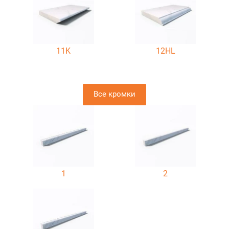
11K
12HL
Все кромки
1
2