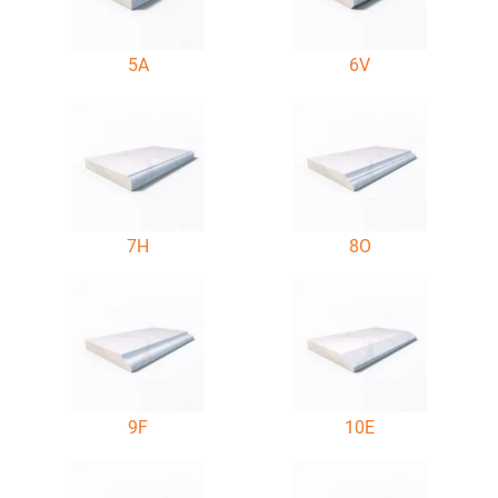
5A
6V
7H
8O
9F
10E