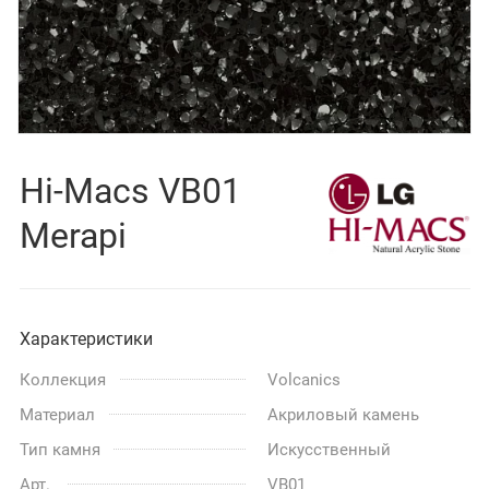
Hi-Macs VB01
Merapi
Характеристики
Коллекция
Volcanics
Материал
Акриловый камень
Тип камня
Искусственный
Арт.
VB01