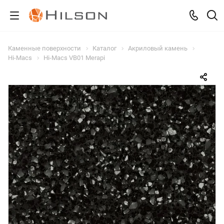
Каменные поверхности
Каталог
Акриловый камень
Hi-Macs
Hi-Macs VB01 Merapi