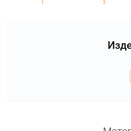
1
2
Изде