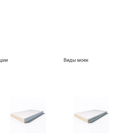
цам
Виды моек