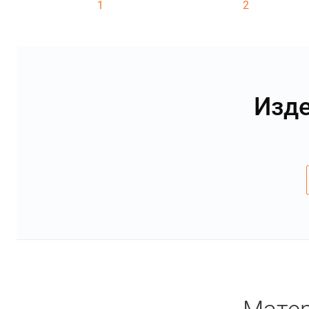
1
2
Изде