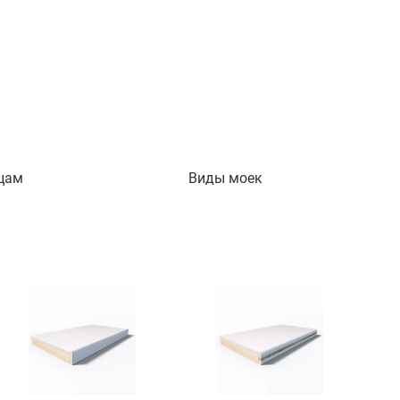
цам
Виды моек