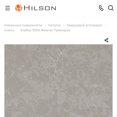
Каменные поверхности
Каталог
Кварцевый агломерат
Avarus
AvaRus R500 Жемчуг Приморья