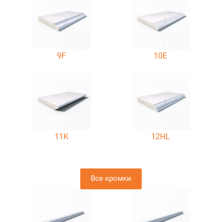
9F
10E
11K
12HL
Все кромки