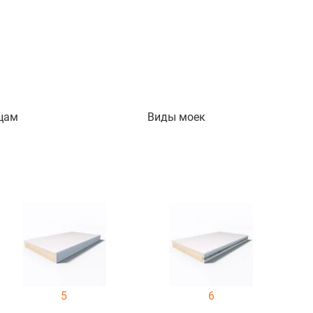
цам
Виды моек
5
6