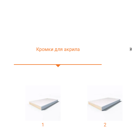
Кромки для акрила
1
2