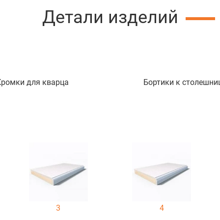
Детали изделий
Кромки для кварца
Бортики к столешни
3
4