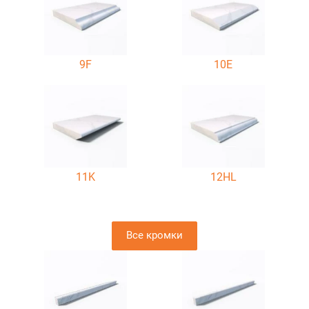
9F
10E
11K
12HL
Все кромки