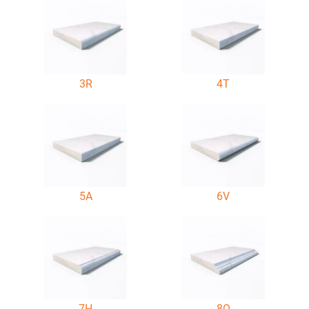
3R
4T
5A
6V
7H
8O