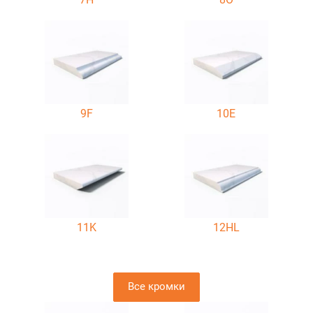
9F
10E
11K
12HL
Все кромки