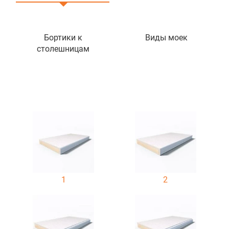
Бортики к
Виды моек
столешницам
1
2