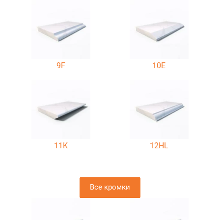
9F
10E
11K
12HL
Все кромки