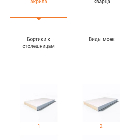
акрила
кварца
Бортики к
Виды моек
столешницам
1
2