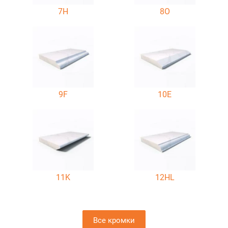
7H
8O
9F
10E
11K
12HL
Все кромки