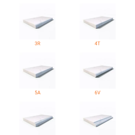
3R
4T
5A
6V